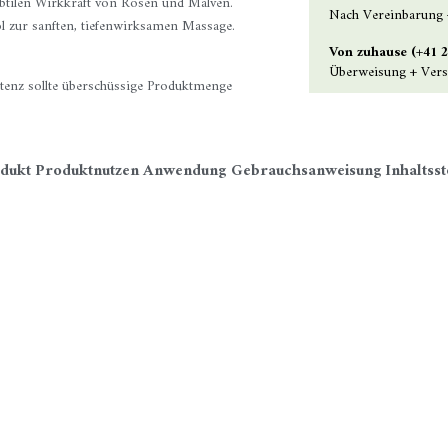
subtilen Wirkkraft von Rosen und Malven.
Nach Vereinbarung 
l zur sanften, tiefenwirksamen Massage.
Von zuhause (+41 2
Überweisung + Ver
stenz sollte überschüssige Produktmenge
dukt
Produktnutzen
Anwendung
Gebrauchsanweisung
Inhaltsst