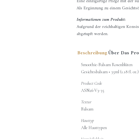
Eine einzigartige Pflege mit der 
Als Ergänzung zu einem Gesichtsö
Informationen zum Produkt:
Aufgrund der reichhaltigen Konsi
abgetupft werden.
Beschreibung
Über Das Pro
Smoothie-Balsam Rosenblüten
Gesichtsbalsam • 35ml (1.18 fl. oz.)
Product Code
ASN26-V3-35
Textur
Balsam
Hauttyp
Alle Hauttypen