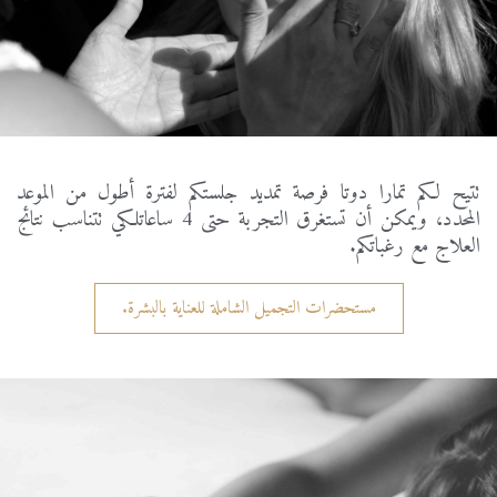
تتيح
لكم
تمارا
دوتا
فرصة
تمديد
جلستكم
لفترة
أطول
من
الموعد
المحدد،
ويمكن
أن
تستغرق
التجربة
حتى
4
ساعاتلكي
تتناسب
نتائج
العلاج
مع
رغباتكم
.
مستحضرات التجميل الشاملة للعناية بالبشرة.