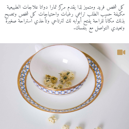
كل
شخص
فريد
ومتميز
لذا
يقدم
مركز
تمارا
دواتا
علاجات
الطبيعية
مكيفة
حسب
الطلب
تراعي
رغبات
واحتياجات
كل
شخص
وتصبح
بذلك
مكاناً
للراحة
يفتح
أبوابه
لك
لترتاحي
وتأخذي
استراحة
صغيرة
وتعيدي
التواصل
مع
بنفسك
.