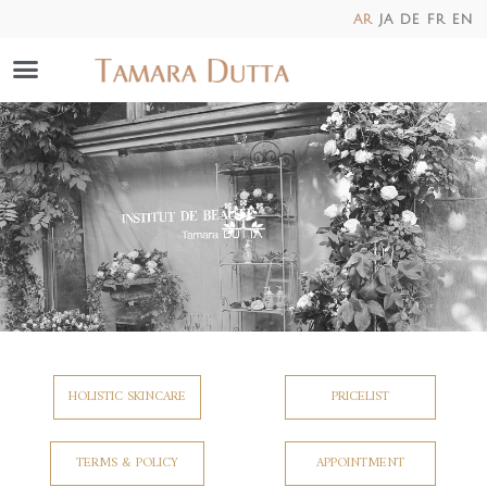
ar
ja
de
fr
en
HOLISTIC SKINCARE
PRICELIST
TERMS & POLICY
APPOINTMENT