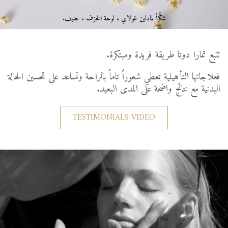
شكراً
لمادلين
غولاي
،
لوحة
الخزف
،
جنيف
.
تتبع
تمارا
دوتا
طريقة
فريدة
ومبتكرة
.
فعلاجاتها
التأهيلية
تعطي
شعوراً
تاماً
بالراحة
وتساعد
على
تحسين
الحالة
البدنية
مع
نتائج
واضحة
على
المدى
البعيد
.
TESTIMONIALS VIDEO